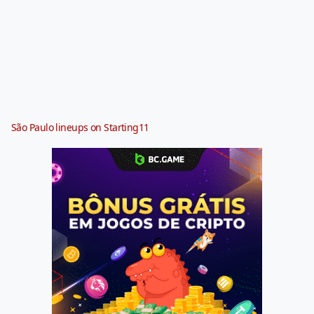
São Paulo lineups on Starting11