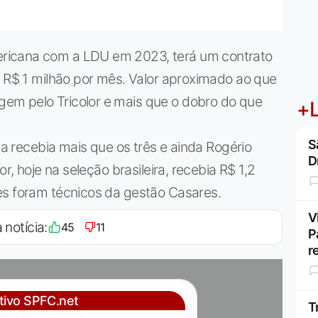
ricana com a LDU em 2023, terá um contrato
r R$ 1 milhão por mês. Valor aproximado ao que
em pelo Tricolor e mais que o dobro do que
+L
S
nda recebia mais que os três e ainda Rogério
D
r, hoje na seleção brasileira, recebia R$ 1,2
es foram técnicos da gestão Casares.
V
 notícia:
45
11
P
r
ativo SPFC.net
T