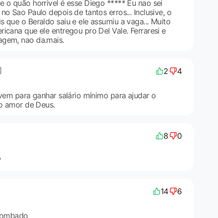
e o quão horrivel é esse Diego ***** Eu nao sei
no Sao Paulo depois de tantos erros... Inclusive, o
 que o Beraldo saiu e ele assumiu a vaga... Muito
icana que ele entregou pro Del Vale. Ferraresi e
agem, nao da.mais.
2
4
 vem para ganhar salário mínimo para ajudar o
lo amor de Deus.
8
0
?
14
6
rrombado