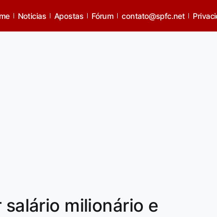
me
Noticias
Apostas
Fórum
contato@spfc.net
Privac
 salário milionário e