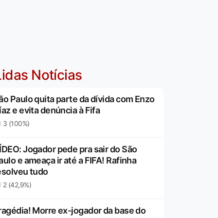
idas Notícias
ão Paulo quita parte da dívida com Enzo
íaz e evita denúncia à Fifa
3 (100%)
ÍDEO: Jogador pede pra sair do São
aulo e ameaça ir até a FIFA! Rafinha
esolveu tudo
2 (42,9%)
ragédia! Morre ex-jogador da base do