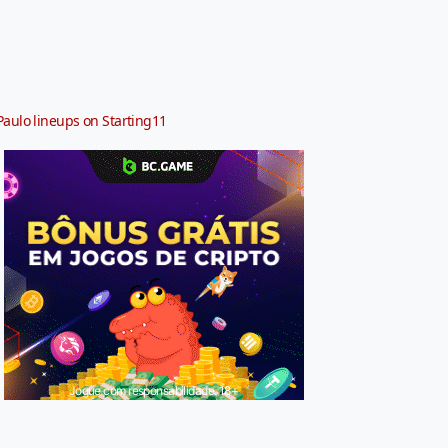
Paulo lineups on Starting11
Jogue com responsabilidade. 18+