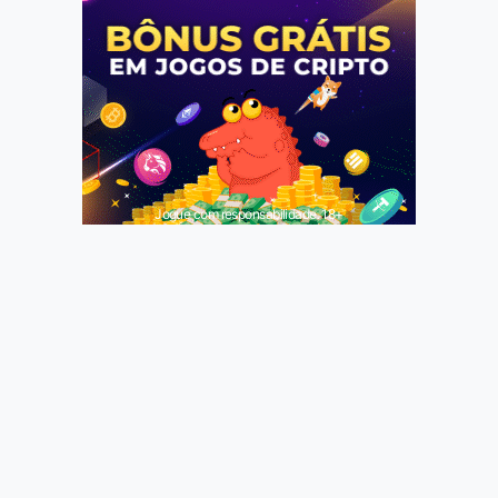
Jogue com responsabilidade. 18+