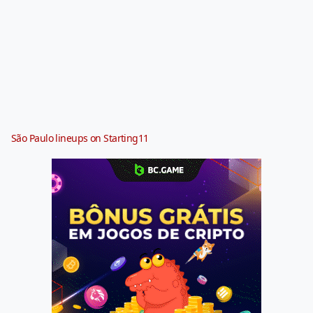
São Paulo lineups on Starting11