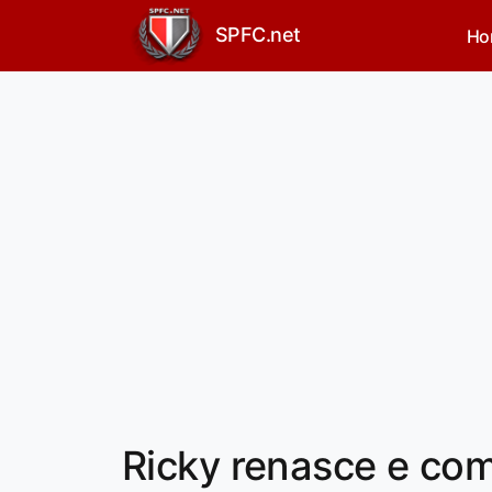
SPFC.net
Ho
Ricky renasce e co