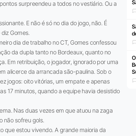
S
 pontos surpreendeu a todos no vestiário. Ou a
ionante. E não é só no dia do jogo, não. É
S
– diz Gomes.
d
meiro dia de trabalho no CT, Gomes confessou
ação da dupla tanto no Bordeaux, quanto no
O
 Em retribuição, o jogador, ignorado por uma
B
em alicerce da arrancada são-paulina. Sob o
S
 jogos: oito vitórias, um empate e apenas
as 17 minutos, quando a equipe havia desistido
blema. Nas duas vezes em que atuou na zaga
o não sofreu gols.
 que estou vivendo. A grande maioria da