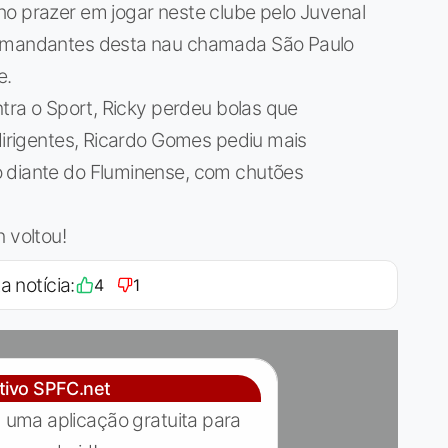
ho prazer em jogar neste clube pelo Juvenal
comandantes desta nau chamada São Paulo
e.
ntra o Sport, Ricky perdeu bolas que
 dirigentes, Ricardo Gomes pediu mais
o diante do Fluminense, com chutões
 voltou!
a notícia:
4
1
ativo SPFC.net
 uma aplicação gratuita para