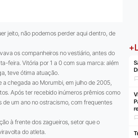
er jeito, não podemos perder aqui dentro, de
+L
ivava os companheiros no vestiário, antes do
ta-feira. Vitória por 1 a 0 com sua marca: além
S
D
ga, teve ótima atuação.
de a chegada ao Morumbi, em julho de 2005,
os. Após ter recebido inúmeros prêmios como
V
P
is de um ano no ostracismo, com frequentes
r
ão à frente dos zagueiros, setor que o
ravolta do atleta.
T