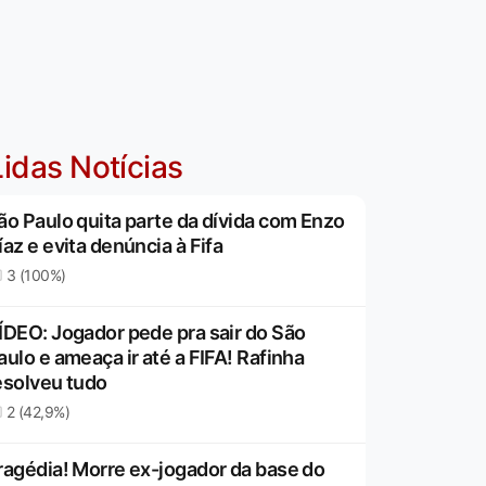
idas Notícias
ão Paulo quita parte da dívida com Enzo
íaz e evita denúncia à Fifa
3 (100%)
ÍDEO: Jogador pede pra sair do São
aulo e ameaça ir até a FIFA! Rafinha
esolveu tudo
2 (42,9%)
ragédia! Morre ex-jogador da base do