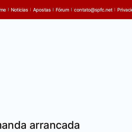
me
Noticias
Apostas
Fórum
contato@spfc.net
Privac
manda arrancada