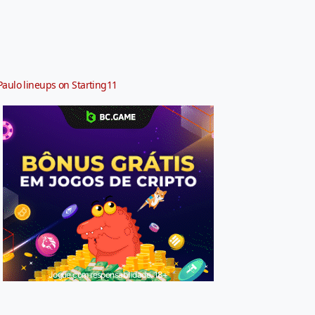
Paulo lineups on Starting11
Jogue com responsabilidade. 18+