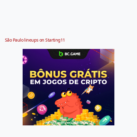
São Paulo lineups on Starting11
Jogue com responsabilidade. 18+