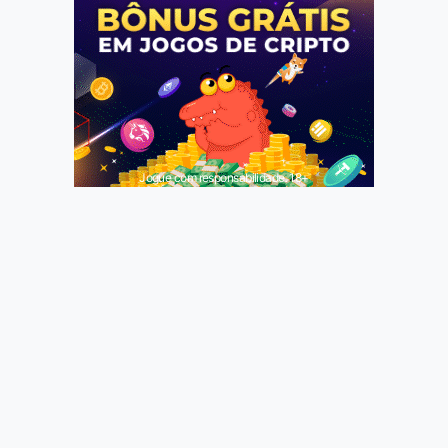
Jogue com responsabilidade. 18+