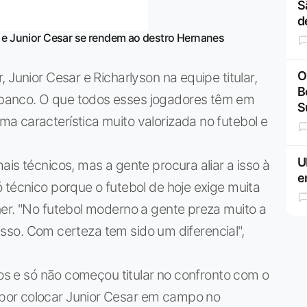
S
d
 e Junior Cesar se rendem ao destro Hernanes
O
 Junior Cesar e Richarlyson na equipe titular,
B
banco. O que todos esses jogadores têm em
S
a característica muito valorizada no futebol e
U
is técnicos, mas a gente procura aliar a isso à
e
 técnico porque o futebol de hoje exige muita
er. "No futebol moderno a gente preza muito a
a isso. Com certeza tem sido um diferencial",
gos e só não começou titular no confronto com o
por colocar Junior Cesar em campo no