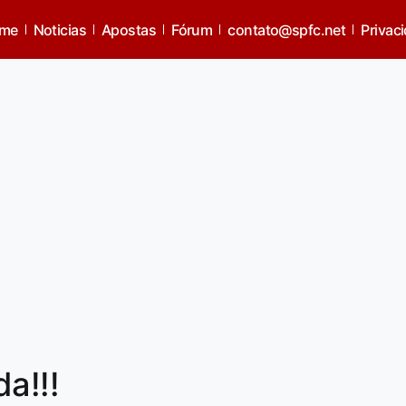
me
Noticias
Apostas
Fórum
contato@spfc.net
Privac
a!!!