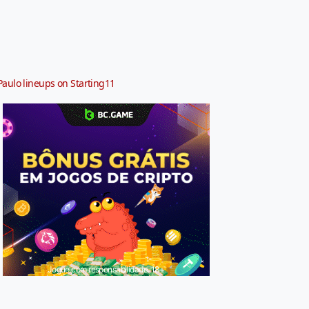
Paulo lineups on Starting11
Jogue com responsabilidade. 18+