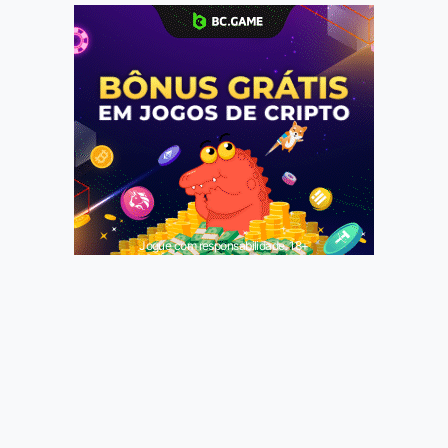
Jogue com responsabilidade. 18+