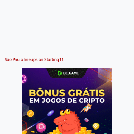
São Paulo lineups on Starting11