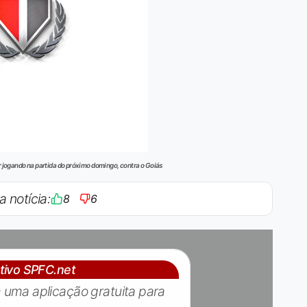
jogando na partida do próximo domingo, contra o Goiás
a notícia:
8
6
ativo SPFC.net
 uma aplicação gratuita para