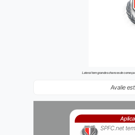
Lateral tem grandes chances de começar 
Avalie est
Aplic
SPFC.net tem