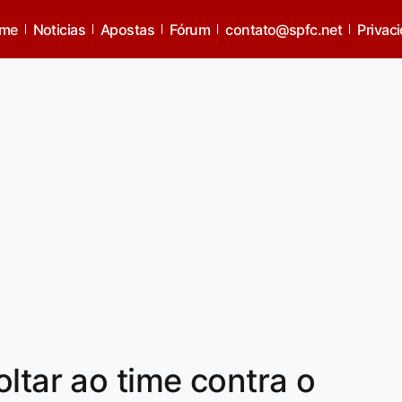
me
Noticias
Apostas
Fórum
contato@spfc.net
Privac
ltar ao time contra o