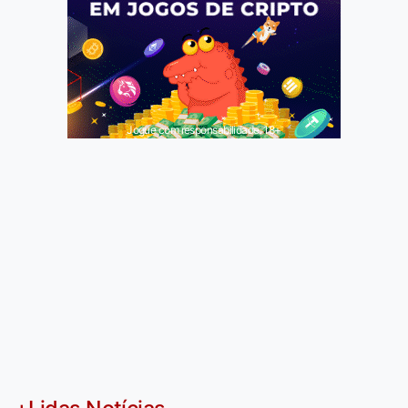
Jogue com responsabilidade. 18+