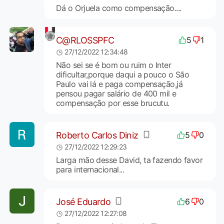
Dá o Orjuela como compensação....
C@RLOSSPFC
5
1
27/12/2022 12:34:48
Não sei se é bom ou ruim o Inter
dificultar,porque daqui a pouco o São
Paulo vai lá e paga compensação,já
pensou pagar salário de 400 mil e
compensação por esse brucutu.
Roberto Carlos Diniz
5
0
27/12/2022 12:29:23
Larga mão desse David, ta fazendo favor
para internacional...
José Eduardo
6
0
27/12/2022 12:27:08