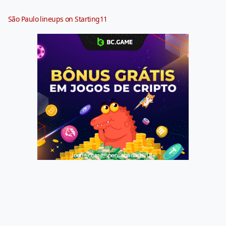
São Paulo lineups on Starting11
Jogue com responsabilidade. 18+