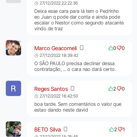
27/12/2022 22:22:36
Deixa esse cara para lá tem o Pedrinho
eo Juan q pode dar conta e ainda pode
escalar o Nestor como segundo atacante
vindo de traz
Marco Geacomeli
0
0
27/12/2022 18:39:42
O SÃO PAULO precisa declinar dessa
contratação, ... o cara nao dará certo.
Reges Santos
2
0
27/12/2022 16:42:50
boa tarde. Sem comentários o valor que
estao dando neste david
BETO Silva
2
1
27/12/2022 15:25:45