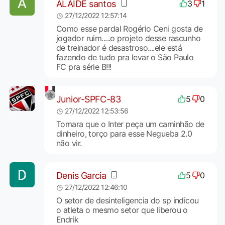
ALAIDE santos
3
1
27/12/2022 12:57:14
Como esse pardal Rogério Ceni gosta de
jogador ruim.....o projeto desse rascunho
de treinador é desastroso....ele está
fazendo de tudo pra levar o São Paulo
FC pra série B!!!
Junior-SPFC-83
5
0
27/12/2022 12:53:56
Tomara que o Inter peça um caminhão de
dinheiro, torço para esse Negueba 2.0
não vir.
Denis Garcia
5
0
27/12/2022 12:46:10
O setor de desinteligencia do sp indicou
o atleta o mesmo setor que liberou o
Endrik