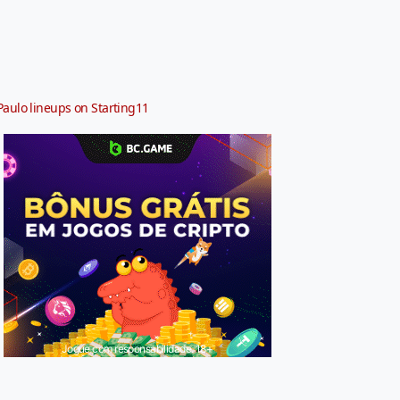
Paulo lineups on Starting11
Jogue com responsabilidade. 18+