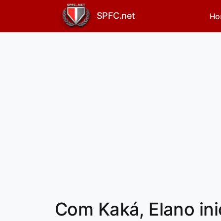
SPFC.net
Ho
Com Kaká, Elano inic