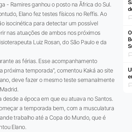
S
a - Ramires ganhou o posto na Ãfrica do Sul.
d
ntudo, Elano fez testes físicos no Reffis. Ao
ão isocinética para detectar um possível
ferir nas atuações de ambos nos próximos
O
B
isioterapeuta Luiz Rosan, do São Paulo e da
S
.
durante as férias. Esse acompanhamento
U
a próxima temporada", comentou Kaká ao site
e
 Elano, deve fazer o mesmo teste semanalmente
 Madrid.
 desde a época em que eu atuava no Santos.
começar a temporada bem, com a musculatura
rande trabalho até a Copa do Mundo, que é
ntou Elano.