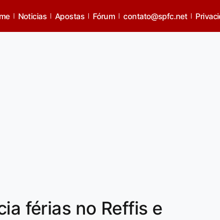
me
Noticias
Apostas
Fórum
contato@spfc.net
Privac
ia férias no Reffis e