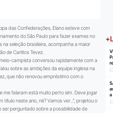
Copa das Confederações, Elano esteve com
einamento do São Paulo para fazer exames no
+L
 na seleção brasileira, acompanha a maior
V
ão de Carlitos Tevez.
P
 o meio-campista conversou rapidamente com a
r
alou sobre as ambições da equipe inglesa na
ez, que não renovou empréstimo com o
S
a
e me falaram está muito perto sim. Deve jogar
a
título neste ano, né? Vamos ver...", projetou o
o ser perguntado sobre a possibilidade de