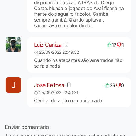
disputando posição ATRÁS do Diego
Costa. Nunca o jogadot do Avaí ficaria na
frente do xagueiro tricolor. Gambá
sempre gambá. Qiando apitava ,
sacaneava o tricolor direto.
Luiz Caniza
17
1
25/09/2022 22:49:52
Quando os atacantes são amarrados não
se fala nada
Jose Feitosa
26
0
25/09/2022 22:40:31
Central do apito nao apita nada!
Enviar comentário
Para enviar comentários, você precisa estar cadastrado,