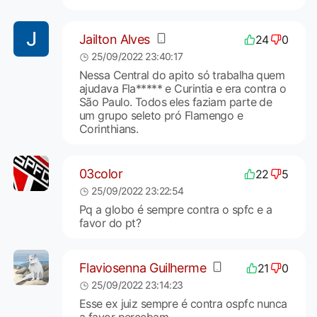
Jailton Alves
24
0
25/09/2022 23:40:17
Nessa Central do apito só trabalha quem
ajudava Fla***** e Curintia e era contra o
São Paulo. Todos eles faziam parte de
um grupo seleto pró Flamengo e
Corinthians.
03color
22
5
25/09/2022 23:22:54
Pq a globo é sempre contra o spfc e a
favor do pt?
Flaviosenna Guilherme
21
0
25/09/2022 23:14:23
Esse ex juiz sempre é contra ospfc nunca
a favor percebam