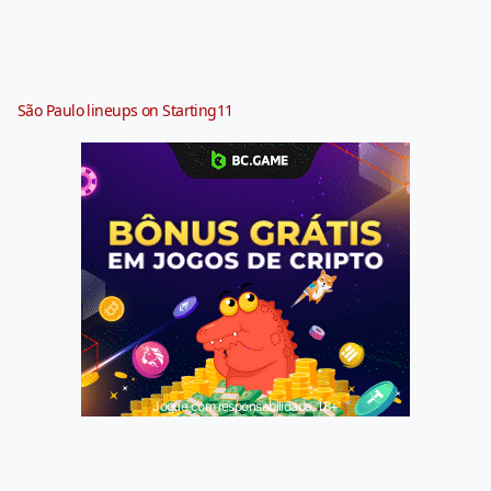
São Paulo lineups on Starting11
Jogue com responsabilidade. 18+