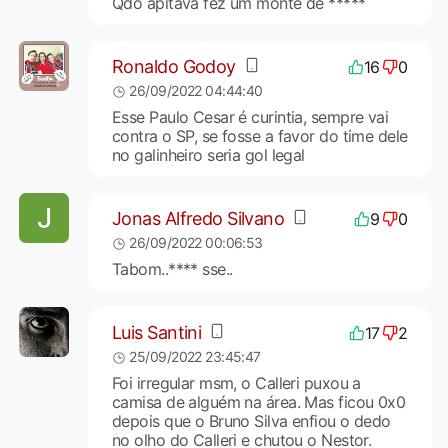
Qdo apitava fez um monte de *****
Ronaldo Godoy
16
0
26/09/2022 04:44:40
Esse Paulo Cesar é curintia, sempre vai
contra o SP, se fosse a favor do time dele
no galinheiro seria gol legal
Jonas Alfredo Silvano
9
0
26/09/2022 00:06:53
Tabom..**** sse..
Luis Santini
17
2
25/09/2022 23:45:47
Foi irregular msm, o Calleri puxou a
camisa de alguém na área. Mas ficou 0x0
depois que o Bruno Silva enfiou o dedo
no olho do Calleri e chutou o Nestor.