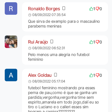
Ronaldo Borges
1
0
08/09/2022 07:35:54
Que sirva de exemplo para o mascaulino
parabems meninas
Rui Araújo
1
0
08/09/2022 06:52:31
Pelo menos uma alegria no futebol
feminino
Alex Goldau
1
0
08/09/2022 05:17:04
futebol feminino mostrando pra esses
perna de pau,como é que se ganha um
pardida,vergonha,vergonha time sem
espirito,amarela em todo jogo,dalí eu so
tiro o Luciano e o calleri esses sim
honram a camisa?????????