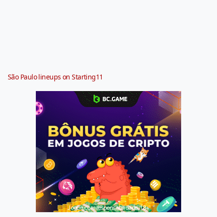
São Paulo lineups on Starting11
Jogue com responsabilidade. 18+