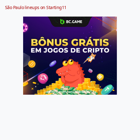
São Paulo lineups on Starting11
Jogue com responsabilidade. 18+