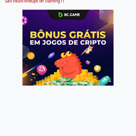
São Paulo lineups on Starting11
Jogue com responsabilidade. 18+