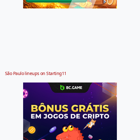
São Paulo lineups on Starting11