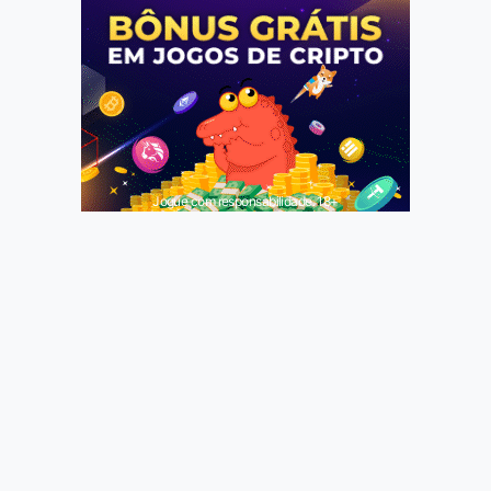
Jogue com responsabilidade. 18+