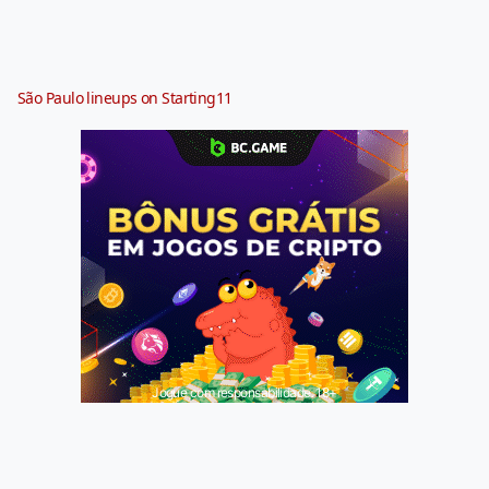
São Paulo lineups on Starting11
Jogue com responsabilidade. 18+