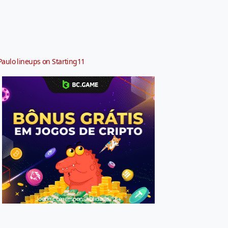
Paulo lineups on Starting11
Jogue com responsabilidade. 18+