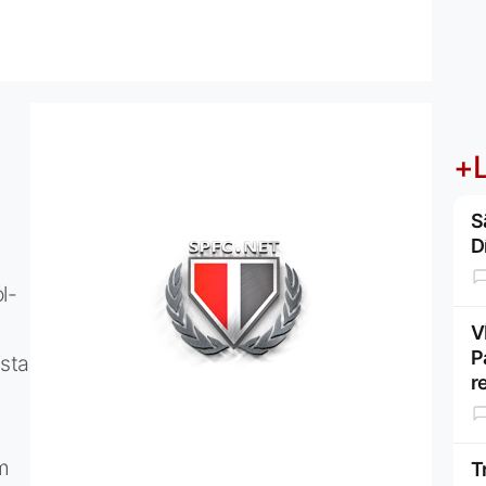
+L
S
D
l-
V
P
sta
r
m
T