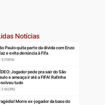
idas Notícias
ão Paulo quita parte da dívida com Enzo
íaz e evita denúncia à Fifa
3 (100%)
ÍDEO: Jogador pede pra sair do São
aulo e ameaça ir até a FIFA! Rafinha
esolveu tudo
2 (42,9%)
ragédia! Morre ex-jogador da base do