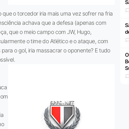
S
que o torcedor iria mais uma vez sofrer na fria
nsciência achava que a defesa (apenas com
S
beça, que o meio campo com JW, Hugo,
d
ularmente o time do Atlético e o ataque, com
para o gol, iria massacrar o oponente? E tudo
O
ssível.
B
S
uca
Com
ia
no