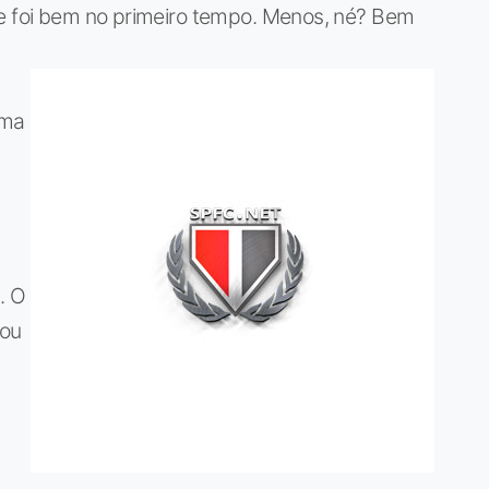
me foi bem no primeiro tempo. Menos, né? Bem
sma
m
. O
çou
s