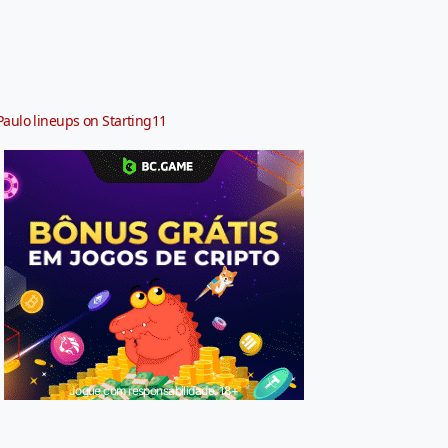
Paulo lineups on Starting11
Jogue com responsabilidade. 18+