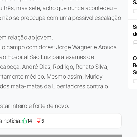
S
ou três, mas sete, acho que nunca aconteceu –
e não se preocupa com uma possível escalação
S
d
 em relação ao jovem.
m o campo com dores: Jorge Wagner e Arouca
 ao Hospital São Luiz para exames de
O
B
cabeça. André Dias, Rodrigo, Renato Silva,
S
artamento médico. Mesmo assim, Muricy
 dos mata-matas da Libertadores contra o
star inteiro e forte de novo.
a notícia:
14
5