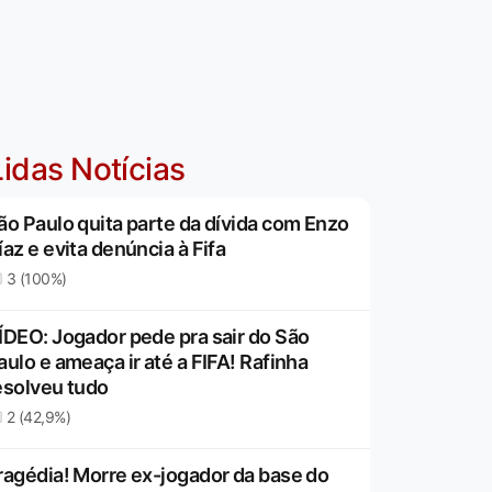
idas Notícias
ão Paulo quita parte da dívida com Enzo
íaz e evita denúncia à Fifa
3 (100%)
ÍDEO: Jogador pede pra sair do São
aulo e ameaça ir até a FIFA! Rafinha
esolveu tudo
2 (42,9%)
ragédia! Morre ex-jogador da base do