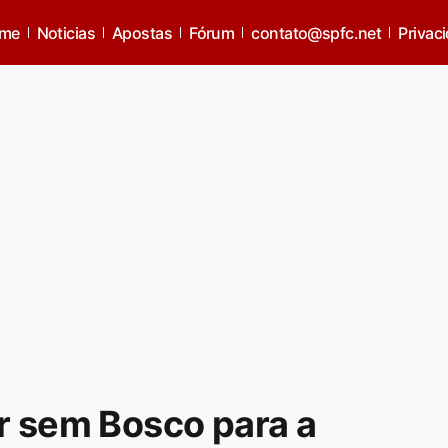
me
Noticias
Apostas
Fórum
contato@spfc.net
Privac
r sem Bosco para a