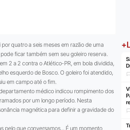
+L
i por quatro a seis meses em razão de uma
or pode ficar também sem seu goleiro reserva.
S
 2 a 2 contra o Atlético-PR, em bola dividida,
D
elho esquerdo de Bosco. O goleiro foi atendido,
uiu em campo até o fim.
V
do departamento médico indicou rompimento dos
P
gramados por um longo período. Nesta
r
onância magnética para definir a gravidade do
T
as pelo que conversamos... É um momento