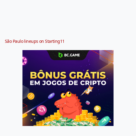
São Paulo lineups on Starting11
Jogue com responsabilidade. 18+