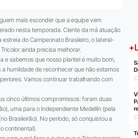
seguem mais esconder que a equipe vem
erado nesta temporada. Ciente da má atuação
 estreia do Campeonato Brasileiro, o lateral-
+L
ricolor ainda precisa melhorar.
a e sabemos que nosso plantel é muito bom,
S
s a humildade de reconhecer que não estamos
D
uperiores. Vamos continuar trabalhando com
V
eus cinco últimos compromissos: foram duas
P
tão), uma para o Independiente Medellín (pela
r
no Brasileirão). No período, só conquistou a
o continental).
T