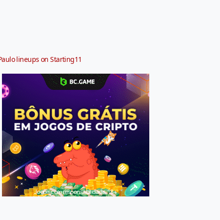
Paulo lineups on Starting11
Jogue com responsabilidade. 18+