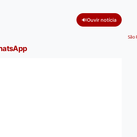
🔊
Ouvir notícia
São 
WhatsApp