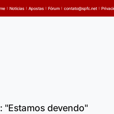
me
Noticias
Apostas
Fórum
contato@spfc.net
Privac
e: "Estamos devendo"