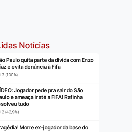
idas Notícias
ão Paulo quita parte da dívida com Enzo
íaz e evita denúncia à Fifa
3 (100%)
ÍDEO: Jogador pede pra sair do São
aulo e ameaça ir até a FIFA! Rafinha
esolveu tudo
2 (42,9%)
ragédia! Morre ex-jogador da base do