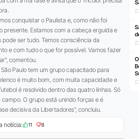
a com a má fase e avisa que o Tricolor precisa
S
ora.
mos conquistar o Paulista e, como não foi
S
r o presente. Estamos com a cabeça erguida e
d
 pode ser tudo. Temos consciência da
o e com tudo o que for possível. Vamos fazer
O
ar", comentou.
B
o São Paulo tem um grupo capacitado para
S
 elenco é muito bom, com muita capacidade e
tebol é resolvido dentro das quatro linhas. Só
 campo. O grupo está unindo forças e é
se decisiva da Libertadores", concluiu.
a notícia:
11
8