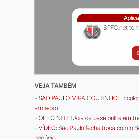
Aplic
SPFC.net tem
VEJA TAMBÉM
-
SÃO PAULO MIRA COUTINHO! Tricolor a
armação
-
OLHO NELE! Joia da base brilha em trei
-
VÍDEO: São Paulo fecha troca com o Bo
negócio