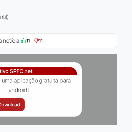
til)
a notícia:
11
11
ativo SPFC.net
 uma aplicação gratuita para
android!
Download