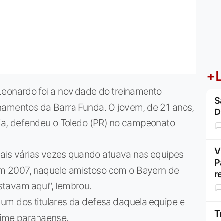
+L
Leonardo foi a novidade do treinamento
S
namentos da Barra Funda. O jovem, de 21 anos,
D
tia, defendeu o Toledo (PR) no campeonato
V
onais várias vezes quando atuava nas equipes
P
m 2007, naquele amistoso com o Bayern de
r
tavam aqui", lembrou.
um dos titulares da defesa daquela equipe e
T
time paranaense.