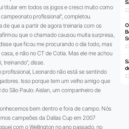
S
ui titular em todos os jogos e cresci muito como
 campeonato profissional", completou.
de que a partir de agora treinaria com os
O
B
r afirmou que o chamado causou muita surpresa,
S
z disse que ficou me procurando o dia todo, mas
casa, e não no CT de Cotia. Mas ele me achou
S
 treinando", disse.
d
profissional, Leonardo não está se sentindo
ogadores. Isso porque tem um velho amigo que
 do São Paulo: Aislan, um companheiro de
s conhecemos bem dentro e fora de campo. Nós
e fomos campeões da Dallas Cup em 2007
oguei com o Wellington no ano passado, no