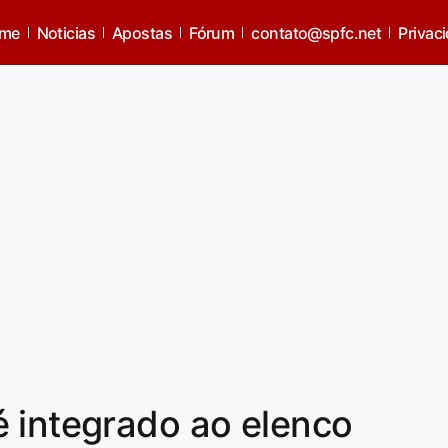
me
Noticias
Apostas
Fórum
contato@spfc.net
Privac
 integrado ao elenco