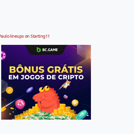
Paulo lineups on Starting11
Jogue com responsabilidade. 18+