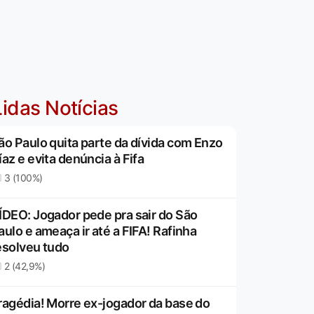
idas Notícias
ão Paulo quita parte da dívida com Enzo
íaz e evita denúncia à Fifa
3 (100%)
ÍDEO: Jogador pede pra sair do São
aulo e ameaça ir até a FIFA! Rafinha
esolveu tudo
2 (42,9%)
ragédia! Morre ex-jogador da base do