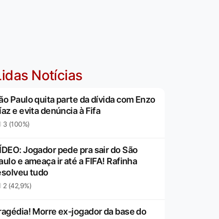
idas Notícias
ão Paulo quita parte da dívida com Enzo
íaz e evita denúncia à Fifa
3 (100%)
ÍDEO: Jogador pede pra sair do São
aulo e ameaça ir até a FIFA! Rafinha
esolveu tudo
2 (42,9%)
ragédia! Morre ex-jogador da base do