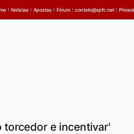
me
Noticias
Apostas
Fórum
contato@spfc.net
Privac
 torcedor e incentivar'