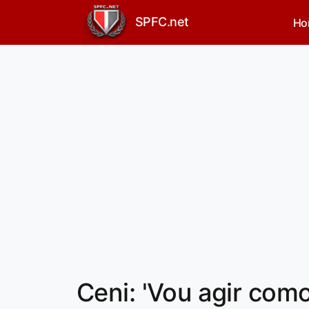
SPFC.net
Ho
Ceni: 'Vou agir como