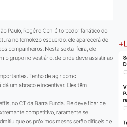
ão Paulo, Rogério Ceni é torcedor fanático do
ratura no tornolezo esquerdo, ele aparecerá de
+L
aos companheiros. Nesta sexta-feira, ele
m o grupo no vestiário, de onde deve assistir ao
S
D
mportantes. Tenho de agir como
 dá um abraco e incentivar. Eles têm
V
P
r
fis, no CT da Barra Funda. Ele deve ficar de
extremante competitivo, raramente se
admitiu que os próximos meses serão difíceis de
T