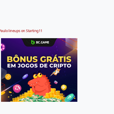
Paulo lineups on Starting11
Jogue com responsabilidade. 18+