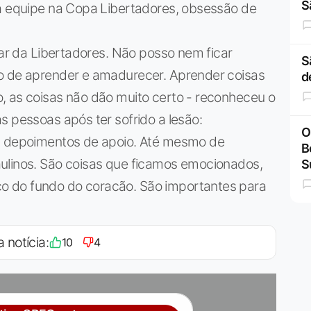
S
 a equipe na Copa Libertadores, obsessão de
par da Libertadores. Não posso nem ficar
S
o de aprender e amadurecer. Aprender coisas
d
, as coisas não dão muito certo - reconheceu o
s pessoas após ter sofrido a lesão:
O
s, depoimentos de apoio. Até mesmo de
B
ulinos. São coisas que ficamos emocionados,
S
o do fundo do coracão. São importantes para
a notícia:
10
4