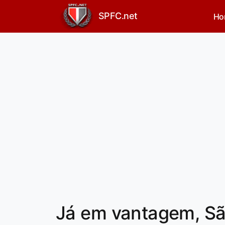
SPFC.net
Ho
Já em vantagem, Sã