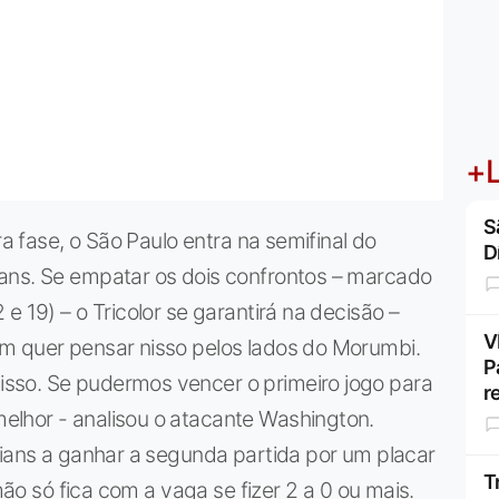
+L
S
ra fase, o São Paulo entra na semifinal do
D
ans. Se empatar os dois confrontos – marcado
e 19) – o Tricolor se garantirá na decisão –
V
m quer pensar nisso pelos lados do Morumbi.
P
sso. Se pudermos vencer o primeiro jogo para
r
lhor - analisou o atacante Washington.
hians a ganhar a segunda partida por um placar
T
imão só fica com a vaga se fizer 2 a 0 ou mais.