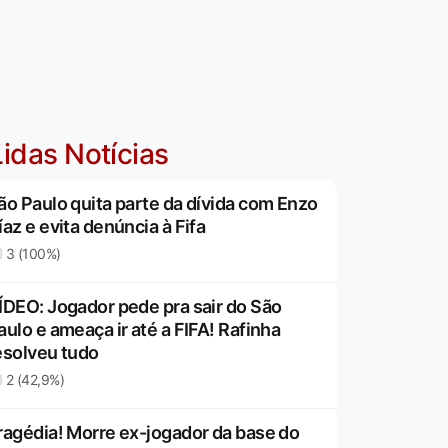
idas Notícias
ão Paulo quita parte da dívida com Enzo
íaz e evita denúncia à Fifa
3 (100%)
ÍDEO: Jogador pede pra sair do São
aulo e ameaça ir até a FIFA! Rafinha
esolveu tudo
2 (42,9%)
ragédia! Morre ex-jogador da base do