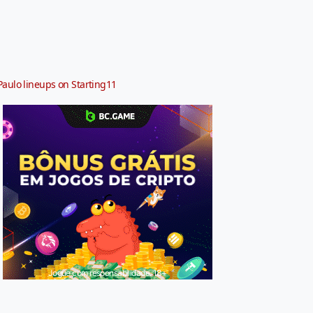
Paulo lineups on Starting11
Jogue com responsabilidade. 18+