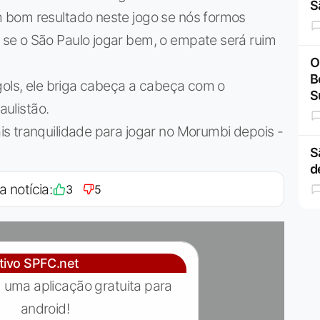
S
 bom resultado neste jogo se nós formos
se o São Paulo jogar bem, o empate será ruim
O
B
gols, ele briga cabeça a cabeça com o
S
aulistão.
s tranquilidade para jogar no Morumbi depois -
S
d
a notícia:
3
5
ativo SPFC.net
 uma aplicação gratuita para
android!