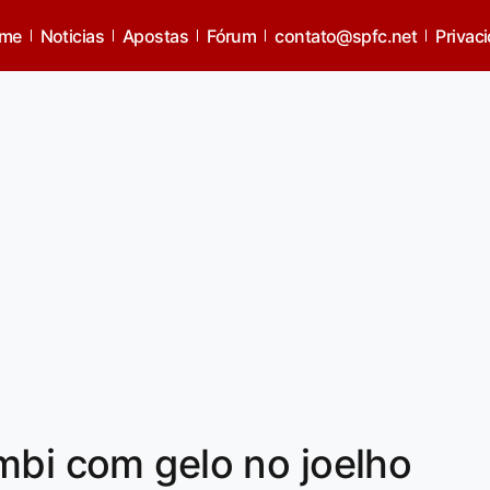
me
Noticias
Apostas
Fórum
contato@spfc.net
Privac
mbi com gelo no joelho