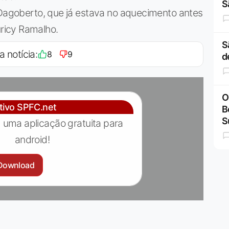
S
 Dagoberto, que já estava no aquecimento antes
ricy Ramalho.
S
a notícia:
8
9
d
O
ativo SPFC.net
B
S
 uma aplicação gratuita para
android!
Download