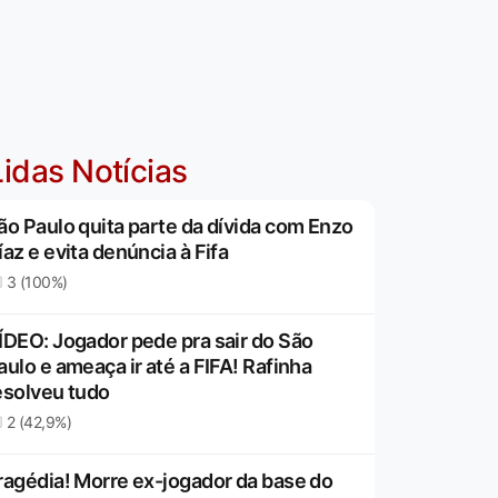
idas Notícias
ão Paulo quita parte da dívida com Enzo
íaz e evita denúncia à Fifa
3 (100%)
ÍDEO: Jogador pede pra sair do São
aulo e ameaça ir até a FIFA! Rafinha
esolveu tudo
2 (42,9%)
ragédia! Morre ex-jogador da base do