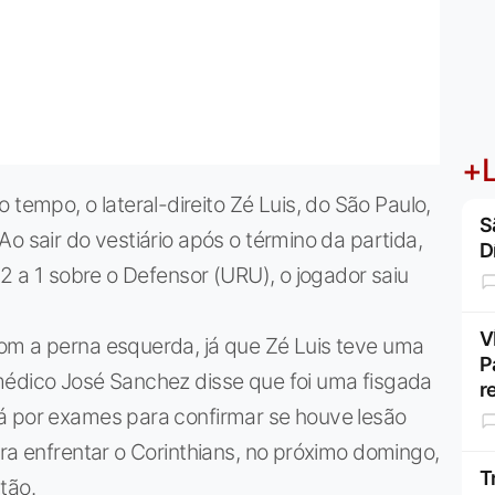
+L
mpo, o lateral-direito Zé Luis, do São Paulo,
S
o sair do vestiário após o término da partida,
D
 2 a 1 sobre o Defensor (URU), o jogador saiu
V
om a perna esquerda, já que Zé Luis teve uma
P
médico José Sanchez disse que foi uma fisgada
r
á por exames para confirmar se houve lesão
ara enfrentar o Corinthians, no próximo domingo,
T
tão.