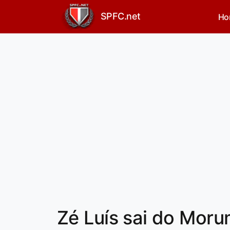
SPFC.net
Ho
Zé Luís sai do Moru