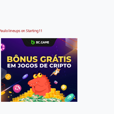
Paulo lineups on Starting11
Jogue com responsabilidade. 18+