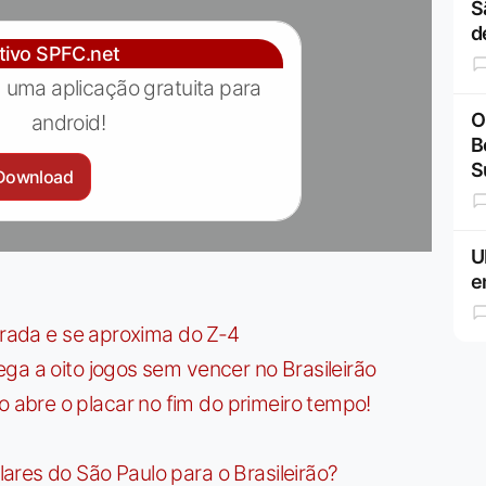
S
d
ativo SPFC.net
 uma aplicação gratuita para
O
android!
B
S
Download
U
e
irada e se aproxima do Z-4
ga a oito jogos sem vencer no Brasileirão
bre o placar no fim do primeiro tempo!
res do São Paulo para o Brasileirão?