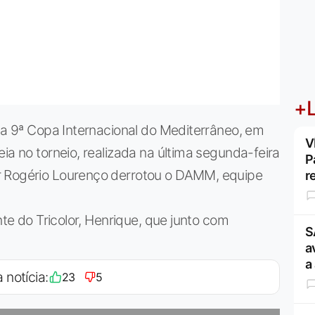
+L
a a 9ª Copa Internacional do Mediterrâneo, em
V
ia no torneio, realizada na última segunda-feira
P
r Rogério Lourenço derrotou o DAMM, equipe
r
nte do Tricolor, Henrique, que junto com
S
a
a
 notícia:
23
5