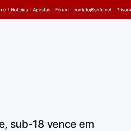
me
Noticias
Apostas
Fórum
contato@spfc.net
Privac
e, sub-18 vence em