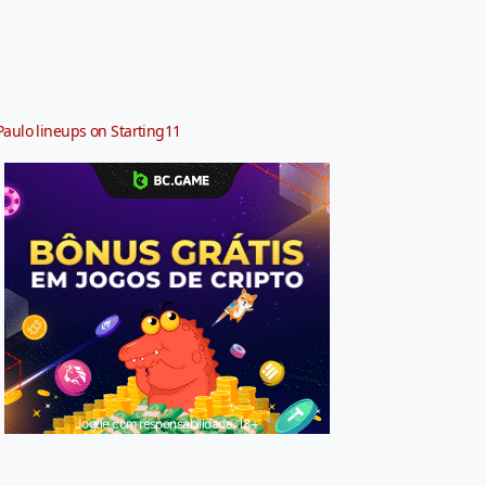
Paulo lineups on Starting11
Jogue com responsabilidade. 18+