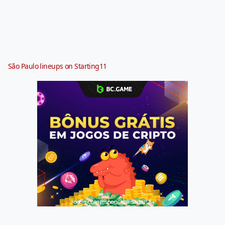
São Paulo lineups on Starting11
Jogue com responsabilidade. 18+