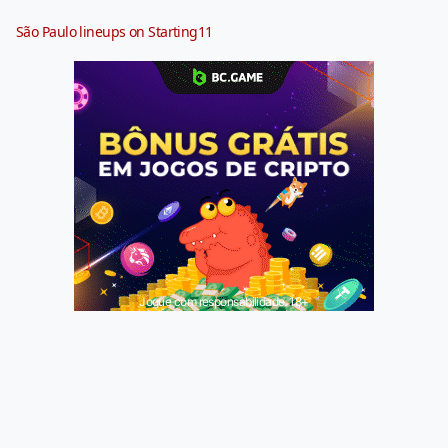
São Paulo lineups on Starting11
Jogue com responsabilidade. 18+