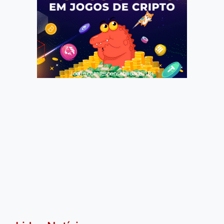
Jogue com responsabilidade. 18+