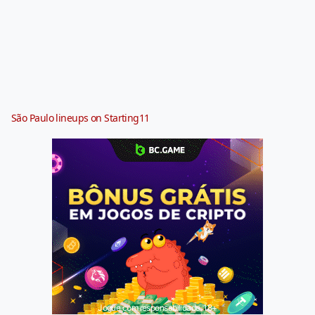
São Paulo lineups on Starting11
Jogue com responsabilidade. 18+