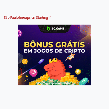
São Paulo lineups on Starting11
Jogue com responsabilidade. 18+