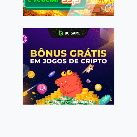
Jogue com responsabilidade. 18+