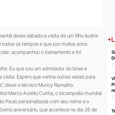
nhã deste sábado a visita de um filho ilustre:
+L
 de todos os tempos e que por muitos anos
icolor, acompanhou o treinamento e foi
S
D
ofre. Eu que sou um admirador do boxe e
a visita. Espero que venha outras vezes para
V
", disse o técnico Muricy Ramalho.
P
r
ebol Marco Aurélio Cunha, o bicampeão mundial
ão Paulo personalizada com seu nome e o
óximo aniversário, que acontece no dia 26 de
T