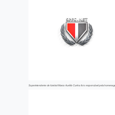
Superintendente de futebol Marco Aurélio Cunha foi o responsável pela homenage