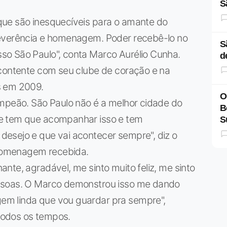
S
que são inesquecíveis para o amante do
reverência e homenagem. Poder recebê-lo no
S
so São Paulo", conta Marco Aurélio Cunha.
d
 contente com seu clube de coração e na
s em 2009.
O
ampeão. São Paulo não é a melhor cidade do
B
e tem que acompanhar isso e tem
S
esejo e que vai acontecer sempre", diz o
homenagem recebida.
nte, agradável, me sinto muito feliz, me sinto
ssoas. O Marco demonstrou isso me dando
m linda que vou guardar pra sempre",
 todos os tempos.