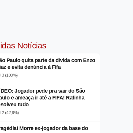
idas Notícias
ão Paulo quita parte da dívida com Enzo
íaz e evita denúncia à Fifa
3 (100%)
ÍDEO: Jogador pede pra sair do São
aulo e ameaça ir até a FIFA! Rafinha
esolveu tudo
2 (42,9%)
ragédia! Morre ex-jogador da base do