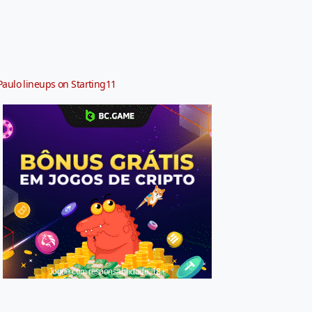
Paulo lineups on Starting11
Jogue com responsabilidade. 18+