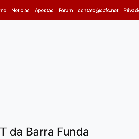
me
Noticias
Apostas
Fórum
contato@spfc.net
Privac
 CT da Barra Funda