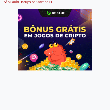
São Paulo lineups on Starting11
Jogue com responsabilidade. 18+