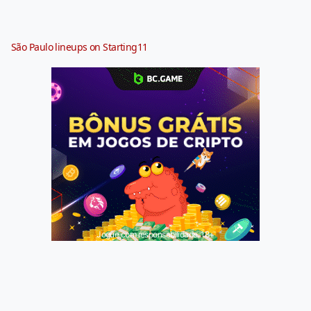
São Paulo lineups on Starting11
Jogue com responsabilidade. 18+