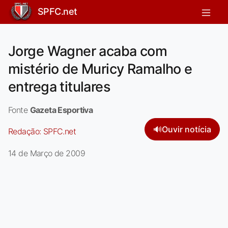
SPFC.net
Jorge Wagner acaba com
mistério de Muricy Ramalho e
entrega titulares
Fonte
Gazeta Esportiva
🔊
Ouvir notícia
Redação:
SPFC.net
14 de Março de 2009