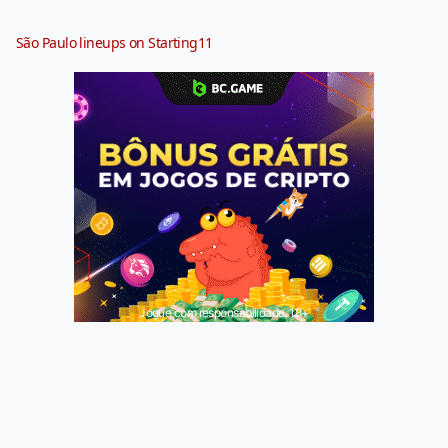
São Paulo lineups on Starting11
Jogue com responsabilidade. 18+