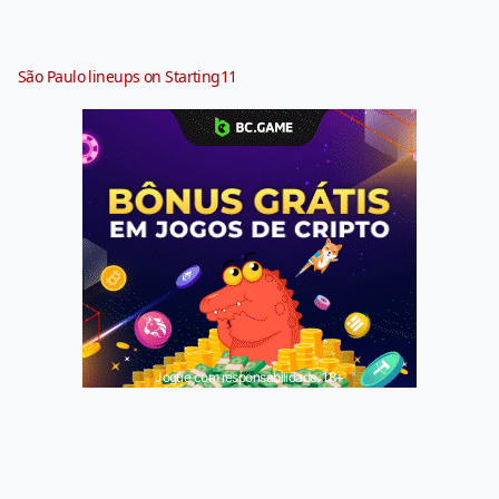
São Paulo lineups on Starting11
Jogue com responsabilidade. 18+