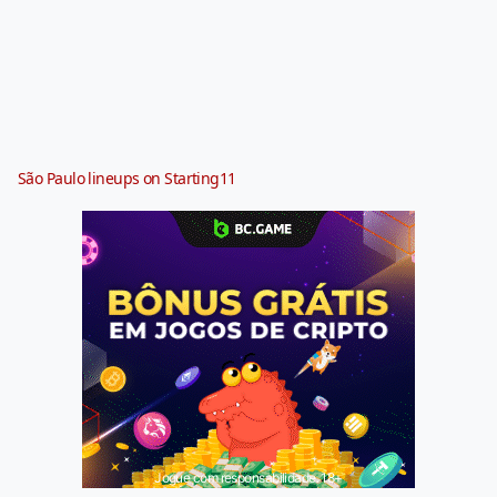
São Paulo lineups on Starting11
Jogue com responsabilidade. 18+