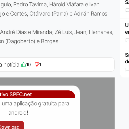
S
ulo, Pedro Tavima, Hárold Viáfara e Ivan
go e Cortés; Otálvaro (Parra) e Adrián Ramos
U
André Dias e Miranda; Zé Luis, Jean, Hernanes,
e
on (Dagoberto) e Borges
S
d
a notícia:
10
1
ativo SPFC.net
 uma aplicação gratuita para
android!
Download