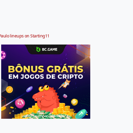
Paulo lineups on Starting11
Jogue com responsabilidade. 18+