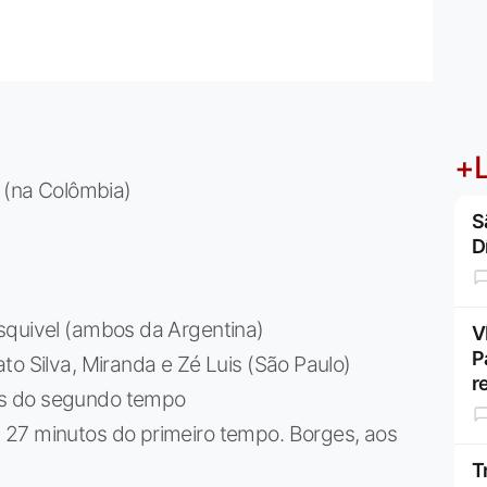
+L
i (na Colômbia)
S
D
squivel (ambos da Argentina)
V
P
to Silva, Miranda e Zé Luis (São Paulo)
r
os do segundo tempo
 27 minutos do primeiro tempo. Borges, aos
T