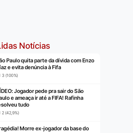
idas Notícias
ão Paulo quita parte da dívida com Enzo
íaz e evita denúncia à Fifa
3 (100%)
ÍDEO: Jogador pede pra sair do São
aulo e ameaça ir até a FIFA! Rafinha
esolveu tudo
2 (42,9%)
ragédia! Morre ex-jogador da base do