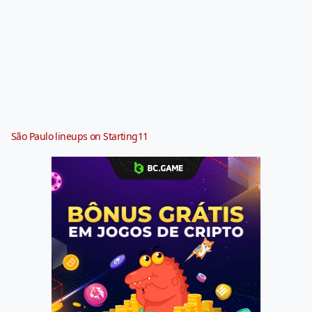
São Paulo lineups on Starting11