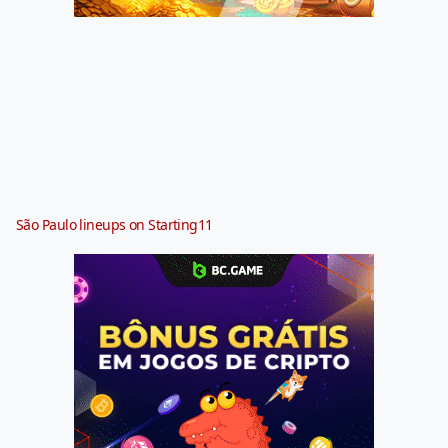
São Paulo lineups on Starting11