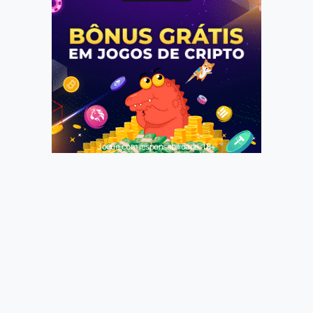
Jogue com responsabilidade. 18+