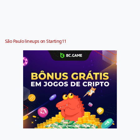
São Paulo lineups on Starting11
Jogue com responsabilidade. 18+