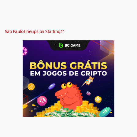
São Paulo lineups on Starting11
Jogue com responsabilidade. 18+