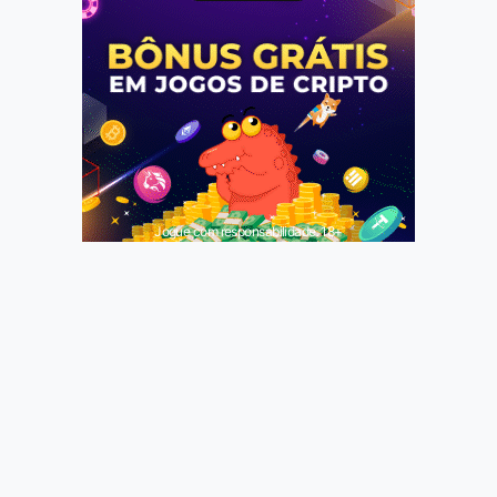
Jogue com responsabilidade. 18+